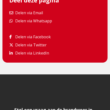
Deel deze pagina
Delen via Email
Delen via Email
Delen via Whatsapp
Delen via Whatsapp
Delen via Facebook
Delen via Facebook
Delen via Twitter
Delen via Twitter
Delen via LinkedIn
Delen via LinkedIn
Stel een vraag aan de brandweer in