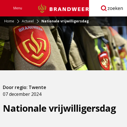
zoeken
Menu
Brandweer
Open
navigatie
Home
Actueel
Nationale vrijwilligersdag
Door regio: Twente
07 december 2024
Nationale vrijwilligersdag