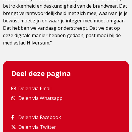
betrokkenheid en deskundigheid van de brandweer. Dat
brengt verantwoordelijkheid met zich mee, waarvan je je
bewust moet zijn en waar je integer mee moet omgaan.
Dat hebben we vandaag onderstreept. Dat we dat op
deze digitale manier hebben gedaan, past mooi bij de
mediastad Hilversum.”
Deel deze pagina
Delen via Email
Delen via Email
Delen via Whatsapp
Delen via Whatsapp
Delen via Facebook
Delen via Facebook
Delen via Twitter
Delen via Twitter