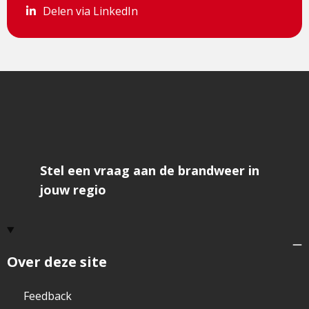
Delen via LinkedIn
Delen via LinkedIn
Stel een vraag aan de brandweer in
jouw regio
Over deze site
Feedback