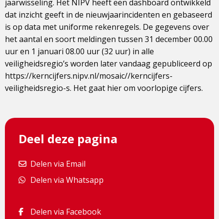
jaarwisseling. Het NIPV heeft een dashboard ontwikkeld
dat inzicht geeft in de nieuwjaarincidenten en gebaseerd
is op data met uniforme rekenregels. De gegevens over
het aantal en soort meldingen tussen 31 december 00.00
uur en 1 januari 08.00 uur (32 uur) in alle
veiligheidsregio’s worden later vandaag gepubliceerd op
https://kerncijfers.nipv.nl/mosaic//kerncijfers-
veiligheidsregio-s. Het gaat hier om voorlopige cijfers.
Deel deze pagina
Delen via Email
Delen via Email
Delen via Whatsapp
Delen via Whatsapp
Delen via Facebook
Delen via Facebook