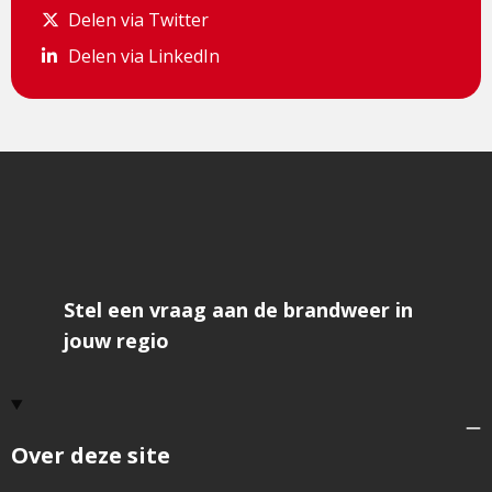
Delen via Twitter
Delen via Twitter
Delen via LinkedIn
Delen via LinkedIn
Stel een vraag aan de brandweer in
jouw regio
Over deze site