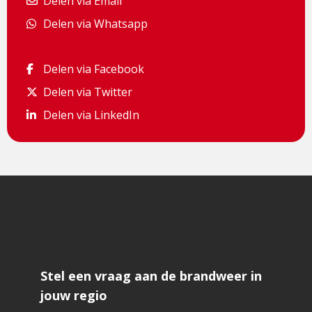
Delen via Email
Delen via Email
Delen via Whatsapp
Delen via Whatsapp
Delen via Facebook
Delen via Facebook
Delen via Twitter
Delen via Twitter
Delen via LinkedIn
Delen via LinkedIn
Stel een vraag aan de brandweer in
jouw regio