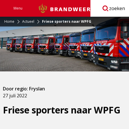
zoeken
Menu
Brandweer
Open
navigatie
Home
Actueel
Friese sporters naar WPFG
Door regio: Fryslan
27 juli 2022
Friese sporters naar WPFG