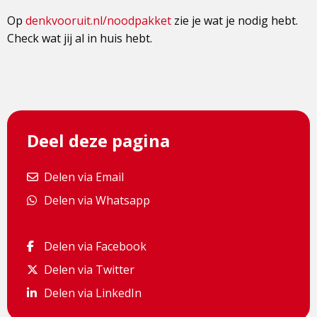
Op
denkvooruit.nl/noodpakket
zie je wat je nodig hebt.
Check wat jij al in huis hebt.
Deel deze pagina
Delen via Email
Delen via Email
Delen via Whatsapp
Delen via Whatsapp
Delen via Facebook
Delen via Facebook
Delen via Twitter
Delen via Twitter
Delen via LinkedIn
Delen via LinkedIn