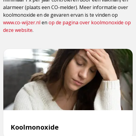
alarmeer (plaats een CO-melder). Meer informatie over
koolmonoxide en de gevaren ervan is te vinden op
www.co-wijzer.nl
en
op de pagina over koolmonoxide op
deze website
.
Lees
meer
over
Koolmonoxide
Koolmonoxide