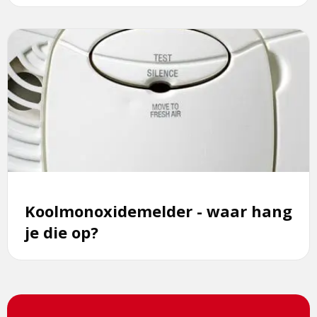
Lees
meer
over
Koolmonoxidemelder
-
waar
hang
je
die
op?
Koolmonoxidemelder - waar hang
je die op?