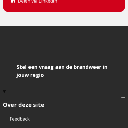
Delen via LinkedIn
Delen via LinkedIn
Stel een vraag aan de brandweer in
jouw regio
Over deze site
Feedback