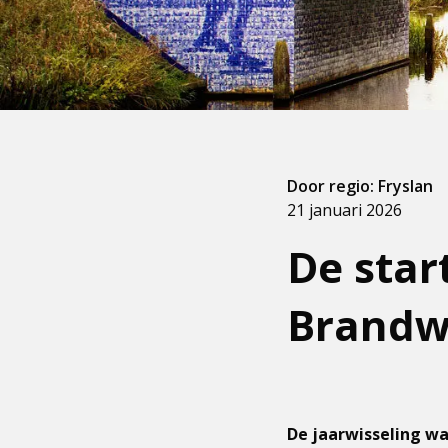
Door regio: Fryslan
21 januari 2026
De star
Brandwe
De jaarwisseling was