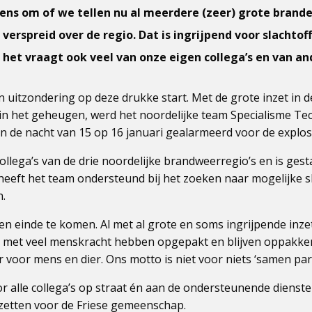
 eens om of we tellen nu al meerdere (zeer) grote brand
verspreid over de regio. Dat is ingrijpend voor slachtof
et vraagt ook veel van onze eigen collega’s en van an
 uitzondering op deze drukke start. Met de grote inzet in 
in het geheugen, werd het noordelijke team Specialisme Te
n de nacht van 15 op 16 januari gealarmeerd voor de explosi
collega’s van de drie noordelijke brandweerregio’s en is gest
heeft het team ondersteund bij het zoeken naar mogelijke sl
.
een einde te komen. Al met al grote en soms ingrijpende inze
 met veel menskracht hebben opgepakt en blijven oppakke
 voor mens en dier. Ons motto is niet voor niets ‘samen para
 alle collega’s op straat én aan de ondersteunende diensten
nzetten voor de Friese gemeenschap.