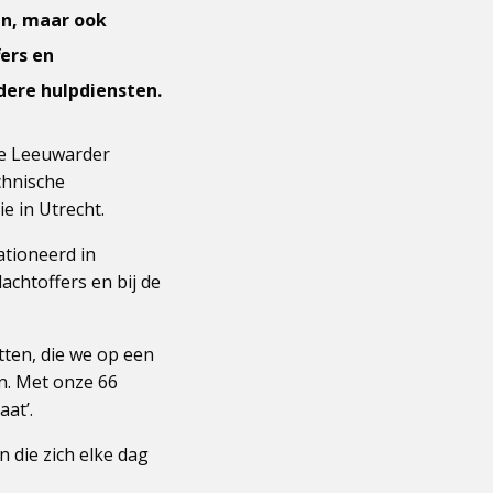
en, maar ook
fers en
dere hulpdiensten.
de Leeuwarder
chnische
e in Utrecht.
ationeerd in
achtoffers en bij de
tten, die we op een
n. Met onze 66
at’.
 die zich elke dag