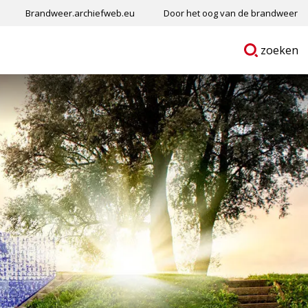
Brandweer.archiefweb.eu
Door het oog van de brandweer
Ga
p
zoeken
naar