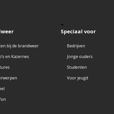
dweer
Speciaal voor
en bij de brandweer
Bedrijven
o’s en Kazernes
Jonge ouders
tures
Studenten
erwerpen
Voor jeugd
eel
fon