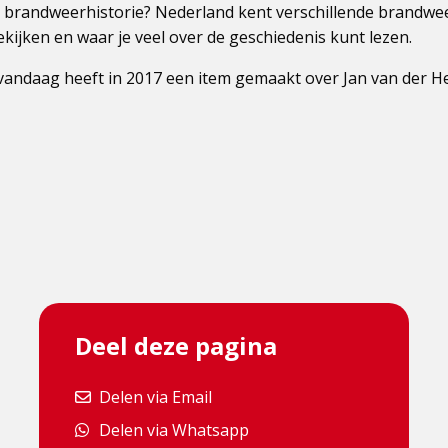
 brandweerhistorie? Nederland kent verschillende brandwe
kijken en waar je veel over de geschiedenis kunt lezen.
andaag heeft in 2017 een item gemaakt over Jan van der H
Deel deze pagina
Delen via Email
Delen via Email
Delen via Whatsapp
Delen via Whatsapp