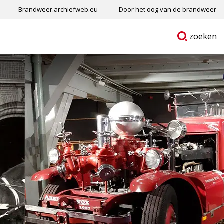
Brandweer.archiefweb.eu
Door het oog van de brandweer
Ga
p
zoeken
naar