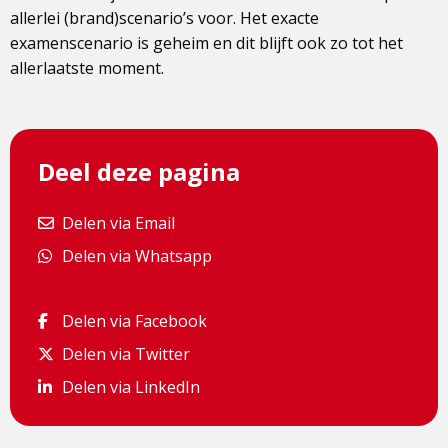
allerlei (brand)scenario’s voor. Het exacte
examenscenario is geheim en dit blijft ook zo tot het
allerlaatste moment.
Deel deze pagina
Delen via Email
Delen via Email
Delen via Whatsapp
Delen via Whatsapp
Delen via Facebook
Delen via Facebook
Delen via Twitter
Delen via Twitter
Delen via LinkedIn
Delen via LinkedIn