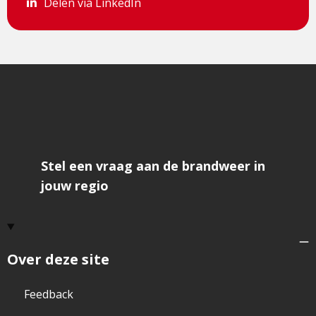
Delen via LinkedIn
Delen via LinkedIn
Stel een vraag aan de brandweer in
jouw regio
Over deze site
Feedback