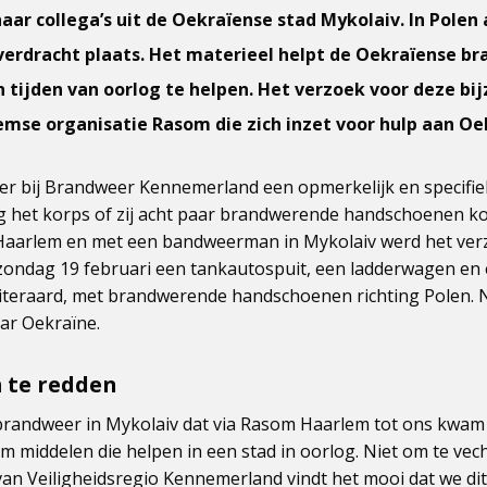
ar collega’s uit de Oekraïense stad Mykolaiv. In Polen
verdracht plaats. Het materieel helpt de Oekraïense b
tijden van oorlog te helpen. Het verzoek voor deze bi
mse organisatie Rasom die zich inzet voor hulp aan Oe
 er bij Brandweer Kennemerland een opmerkelijk en specifie
 het korps of zij acht paar brandwerende handschoenen k
aarlem en met een bandweerman in Mykolaiv werd het verzo
r zondag 19 februari een tankautospuit, een ladderwagen e
teraard, met brandwerende handschoenen richting Polen. 
ar Oekraïne.
 te redden
brandweer in Mykolaiv dat via Rasom Haarlem tot ons kwam
 om middelen die helpen in een stad in oorlog. Niet om te ve
van Veiligheidsregio Kennemerland vindt het mooi dat we d