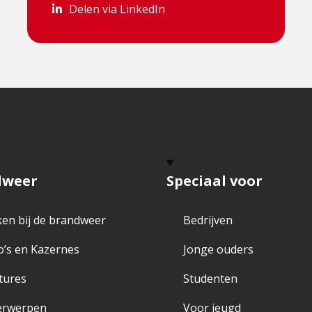
Delen via LinkedIn
Delen via LinkedIn
dweer
Speciaal voor
en bij de brandweer
Bedrijven
o’s en Kazernes
Jonge ouders
tures
Studenten
erwerpen
Voor jeugd