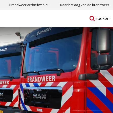
Brandweer.archiefweb.eu
Door het oog van de brandweer
Ga
p
zoeken
naar