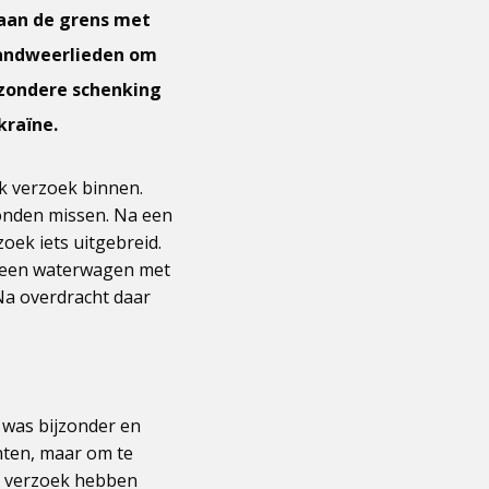
 aan de grens met
randweerlieden om
jzondere schenking
kraïne.
k verzoek binnen.
onden missen. Na een
ek iets uitgebreid.
n een waterwagen met
Na overdracht daar
 was bijzonder en
chten, maar om te
it verzoek hebben