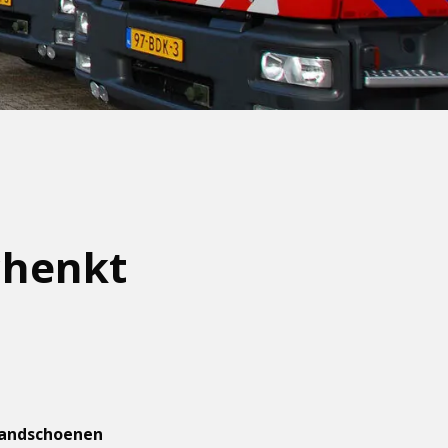
chenkt
handschoenen