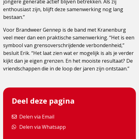
jongere generatie actief blijven betrekken. Als zij
enthousiast zijn, blijft deze samenwerking nog lang
bestaan.”
Voor Brandweer Gennep is de band met Kranenburg
veel meer dan een praktische samenwerking. “Het is een
symbool van grensoverschrijdende verbondenheid,”
besluit Erik. “Het laat zien wat er mogelijk is als je verder
kijkt dan je eigen grenzen. En het mooiste resultaat? De
vriendschappen die in de loop der jaren zijn ontstaan.”
Deel deze pagina
Delen via Email
Delen via Email
Delen via Whatsapp
Delen via Whatsapp