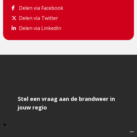
Delen via Facebook
Delen via Facebook
Delen via Twitter
Delen via Twitter
Delen via LinkedIn
Delen via LinkedIn
Stel een vraag aan de brandweer in
jouw regio