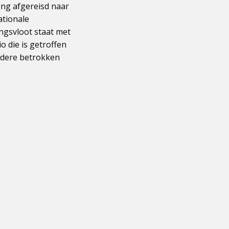
ing afgereisd naar
ationale
ingsvloot staat met
 die is getroffen
ndere betrokken