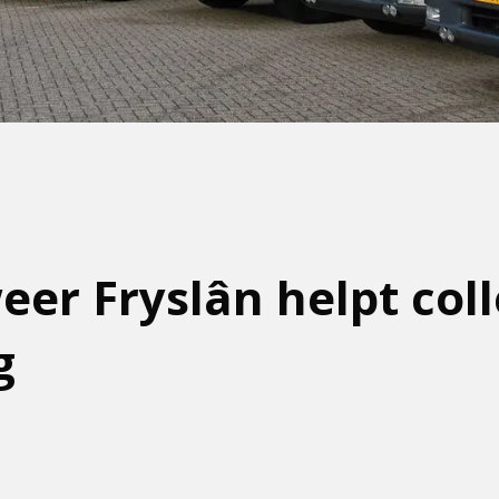
er Fryslân helpt coll
g