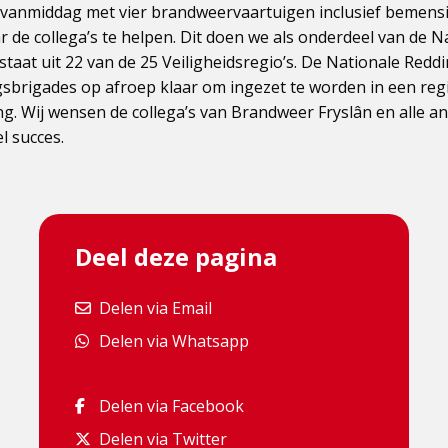
 vanmiddag met vier brandweervaartuigen inclusief bemens
de collega’s te helpen. Dit doen we als onderdeel van de N
staat uit 22 van de 25 Veiligheidsregio’s. De Nationale Redd
sbrigades op afroep klaar om ingezet te worden in een regio
g. Wij wensen de collega’s van Brandweer Fryslân en alle a
l succes.
Deel deze pagina
Delen via Email
Delen via Email
Delen via Whatsapp
Delen via Whatsapp
Delen via Facebook
Delen via Facebook
Delen via Twitter
Delen via Twitter