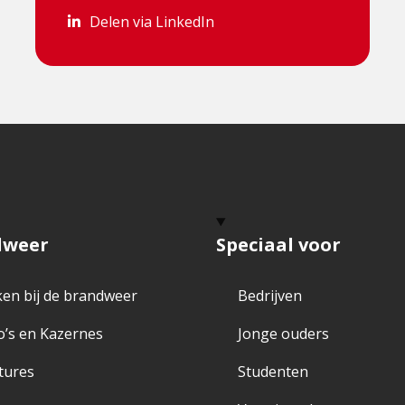
Delen via LinkedIn
Delen via LinkedIn
dweer
Speciaal voor
en bij de brandweer
Bedrijven
o’s en Kazernes
Jonge ouders
tures
Studenten