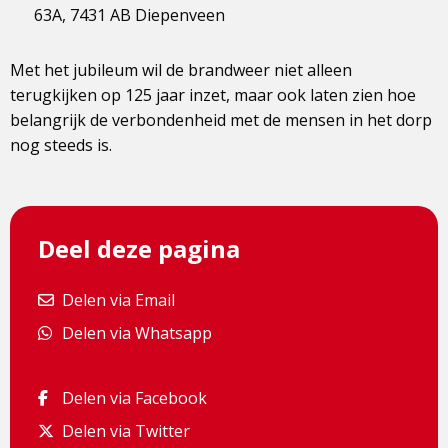
63A, 7431 AB Diepenveen
Met het jubileum wil de brandweer niet alleen
terugkijken op 125 jaar inzet, maar ook laten zien hoe
belangrijk de verbondenheid met de mensen in het dorp
nog steeds is.
Deel deze pagina
Delen via Email
Delen via Email
Delen via Whatsapp
Delen via Whatsapp
Delen via Facebook
Delen via Facebook
Delen via Twitter
Delen via Twitter