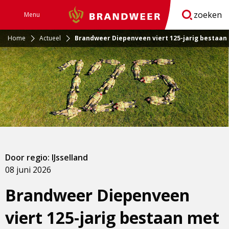
zoeken
Menu
Brandweer
Open
navigatie
Home
Actueel
Brandweer Diepenveen viert 125-jarig bestaan
Door regio: IJsselland
08 juni 2026
Brandweer Diepenveen
viert 125-jarig bestaan met