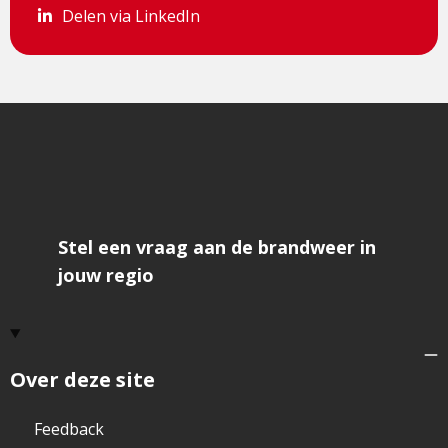
Delen via LinkedIn
Delen via LinkedIn
Stel een vraag aan de brandweer in
jouw regio
Over deze site
Feedback