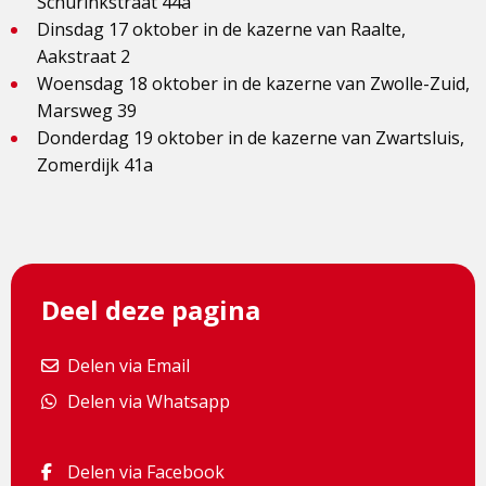
Schurinkstraat 44a
Dinsdag 17 oktober in de kazerne van Raalte,
Aakstraat 2
Woensdag 18 oktober in de kazerne van Zwolle-Zuid,
Marsweg 39
Donderdag 19 oktober in de kazerne van Zwartsluis,
Zomerdijk 41a
Deel deze pagina
Delen via Email
Delen via Email
Delen via Whatsapp
Delen via Whatsapp
Delen via Facebook
Delen via Facebook