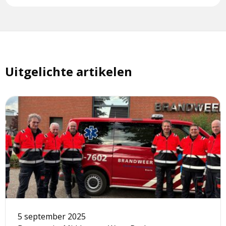
Uitgelichte artikelen
Lees
meer
over
Omdat
elke
minuut
telt:
al
20
jaar
5 september 2025
Basic