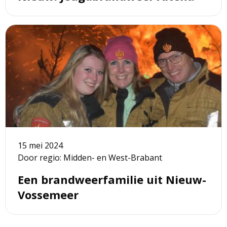
Lees
meer
over
Een
brandweerfamilie
uit
Nieuw-
Vossemeer
15 mei 2024
Door regio: Midden- en West-Brabant
Een brandweerfamilie uit Nieuw-
Vossemeer