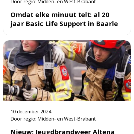
Door regio: Midden- en West-Brabant
Life
Support
Omdat elke minuut telt: al 20
in
jaar Basic Life Support in Baarle
Baarle
Lees
meer
over
Nieuw:
Jeugdbrandweer
Altena
10 december 2024
Door regio: Midden- en West-Brabant
Nieuw: Jeugdbrandweer Altena