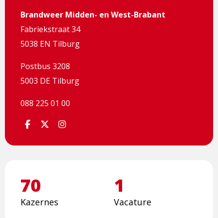
Brandweer Midden- en West-Brabant
Fabriekstraat 34
5038 EN Tilburg
Postbus 3208
5003 DE Tilburg
088 225 01 00
Dit
Volg
Dit
Volg
Dit
Volg
is
ons
is
ons
is
ons
een
via
een
via
een
via
externe
Facebook
externe
Twitter
externe
Instagram
pagina
pagina
pagina
70
1
Kazernes
Vacature