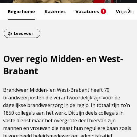
Start
Regio home
Kazernes
Vacatures
Vrijwilli
1
van
het
Eind
menu
van
Dit
Lees voor
het
is
menu
een
Over regio Midden- en West-
externe
pagina
Brabant
Brandweer Midden- en West-Brabant heeft 70
brandweerposten die verantwoordelijk zijn voor de
dagelijkse brandweerzorg in de regio. In totaal zijn zo’n
1850 collega’s aan het werk. Dit zijn deels collega’s in
vaste dienst maar het overgrote deel hiervan zijn
mannen en vrouwen die naast hun reguliere baan zoals
bijvoorbeeld beleidsmedewerker, administratief