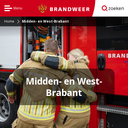
zoeken
Menu
Brandweer
Open
navigatie
Home
Midden- en West-Brabant
Midden- en West-
Brabant