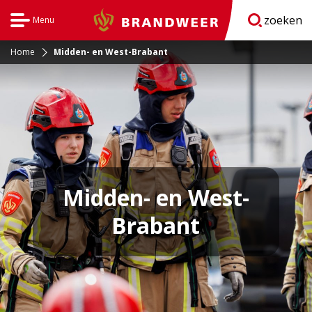
zoeken
Menu
Brandweer
Open
navigatie
Home
Midden- en West-Brabant
Midden- en West-
Brabant