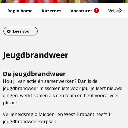
Start
Regio home
Kazernes
Vacatures
Vrijwilli
1
van
het
Eind
menu
van
Dit
Lees voor
het
is
menu
een
Jeugdbrandweer
externe
pagina
De jeugdbrandweer
Hou jij van actie én samenwerken? Dan is de
jeugdbrandweer misschien iets voor jou. Je leert nieuwe
dingen, werkt samen als een team en hebt vooral veel
plezier.
Veiligheidsregio Midden- en West-Brabant heeft 11
jeugdbrandweerkorpsen.