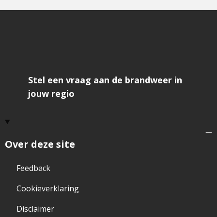
niet
erg
bruik
open
het
formu
om
feedb
te
geve
Stel een vraag aan de brandweer in
jouw regio
Over deze site
Feedback
Cookieverklaring
Disclaimer