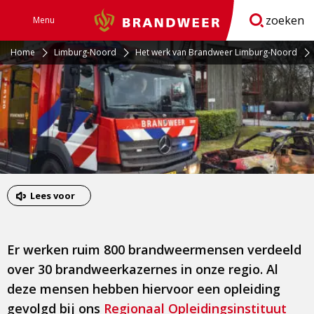
zoeken
Menu
Brandweer
Open
navigatie
Home
Limburg-Noord
Het werk van Brandweer Limburg-Noord
Lees voor
Er werken ruim 800 brandweermensen verdeeld
over 30 brandweerkazernes in onze regio. Al
deze mensen hebben hiervoor een opleiding
gevolgd bij ons
Regionaal Opleidingsinstituut