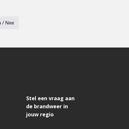
a
Nee
deze
informatie
was
niet
erg
bruikbaar,
open
het
formulier
om
feedback
te
geven
Stel een vraag aan
de brandweer in
jouw regio