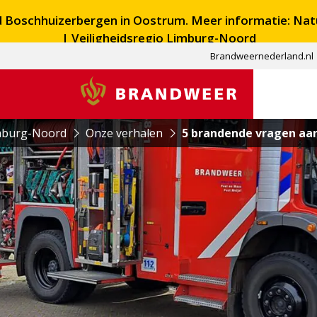
ed Boschhuizerbergen in Oostrum. Meer informatie:
Nat
| Veiligheidsregio Limburg-Noord
Brandweernederland.nl
Brandweer
mburg-Noord
Onze verhalen
5 brandende vragen aa