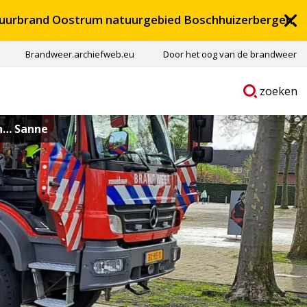
uurbrand Oostrum natuurgebied Boschhuizerbergen
Brandweer.archiefweb.eu
Door het oog van de brandweer
Ga
p
zoeken
naar
n… Sanne