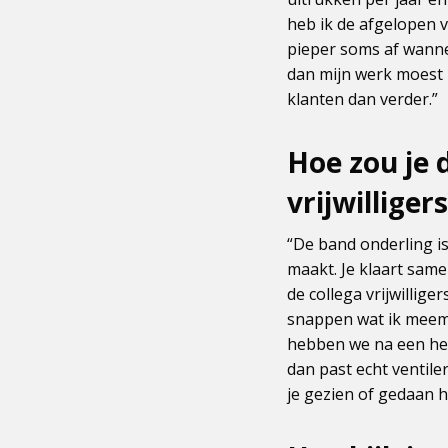
heb ik de afgelopen v
pieper soms af wannee
dan mijn werk moest l
klanten dan verder.”
Hoe zou je
vrijwilliger
“De band onderling is
maakt. Je klaart same
de collega vrijwillige
snappen wat ik meemaa
hebben we na een heft
dan past echt ventile
je gezien of gedaan h