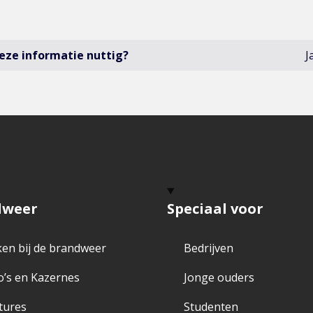
eze informatie nuttig?
J
dweer
Speciaal voor
en bij de brandweer
Bedrijven
o’s en Kazernes
Jonge ouders
tures
Studenten