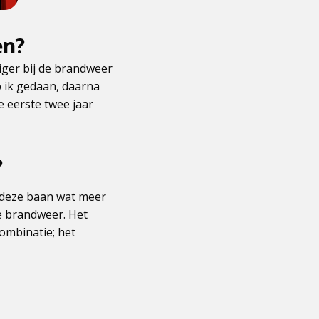
en?
liger bij de brandweer
b ik gedaan, daarna
e eerste twee jaar
?
t deze baan wat meer
de brandweer. Het
combinatie; het