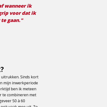
af wanneer ik
rip voor dat ik
te gaan."
k?
 uitrukken. Sinds kort
in mijn inwerkperiode
erktijd ben ik meteen
ker te combineren met
geveer 50 à 60
k ook vaak mee uit. Zo