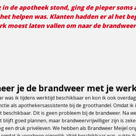
 in de apotheek stond, ging de pieper soms 
het helpen was. Klanten hadden er al het beg
rk moest laten vallen om naar de brandweer 
eer je de brandweer met je wer
ar was ik tijdens werktijd beschikbaar en kon ik ook overdag
ctie als apothekersassistente bij de groothandel. Omdat ik 
et beschikbaar. Dit is geen probleem bij de brandweer. Na w
 blijft goed plannen, maar brandweervrijwilliger zijn is ze
g een druk privéleven. We hebben als Brandweer Meijel on
 omdat ik voorheen eigenlijk altijd beschikbaar was, rukte i