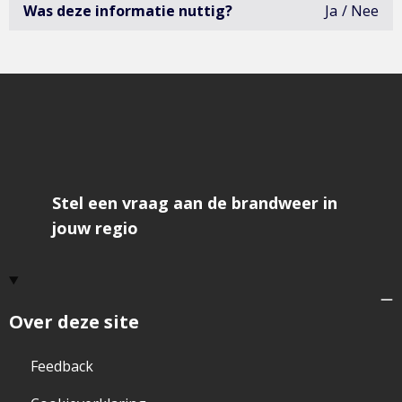
Was deze informatie nuttig?
Ja
Nee
deze
infor
was
niet
erg
bruik
open
het
formu
om
feedb
te
geve
Stel een vraag aan de brandweer in
jouw regio
Over deze site
Feedback