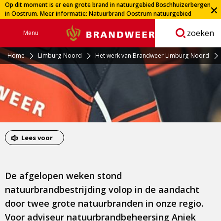
Op dit moment is er een grote brand in natuurgebied Boschhuizerbergen
in Oostrum. Meer informatie:
Natuurbrand Oostrum natuurgebied
Boschhuizerbergen | Veiligheidsregio Limburg-Noord
zoeken
Menu
Brandweer
Open
navigatie
Home
Limburg-Noord
Het werk van Brandweer Limburg-Noord
Lees voor
De afgelopen weken stond
natuurbrandbestrijding volop in de aandacht
door twee grote natuurbranden in onze regio.
Voor adviseur natuurbrandbeheersing Aniek