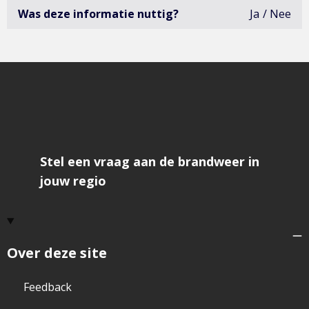
Was deze informatie nuttig?
Ja
Nee
deze
infor
was
niet
erg
bruik
open
het
formu
om
feedb
te
geve
Stel een vraag aan de brandweer in
jouw regio
Over deze site
Feedback