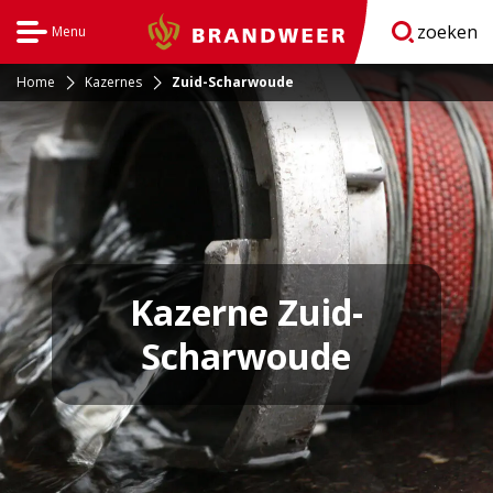
zoeken
Menu
Brandweer
Open
navigatie
Home
Kazernes
Zuid-Scharwoude
Kazerne Zuid-
Scharwoude