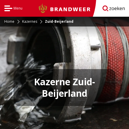
zoeken
Menu
Brandweer
Open
navigatie
Home
Kazernes
Zuid-Beijerland
Kazerne Zuid-
Beijerland