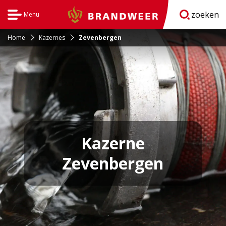
zoeken
Menu
Brandweer
Open
navigatie
Home
Kazernes
Zevenbergen
Kazerne
Zevenbergen