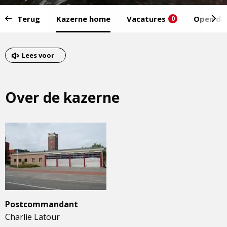
Start
Terug
Kazerne home
Vacatures
Open da
0
van
het
Eind
menu:
van
Lees voor
het
menu
Over de kazerne
Postcommandant
Charlie Latour