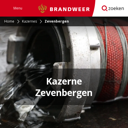
zoeken
Menu
Brandweer
Open
navigatie
Home
Kazernes
Zevenbergen
Kazerne
Zevenbergen