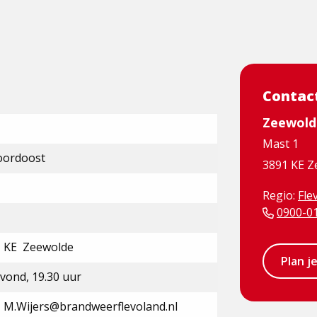
Contac
Zeewold
Mast 1
oordoost
3891 KE Z
Regio:
Fle
0900-0
1 KE Zeewolde
Plan j
ond, 19.30 uur
, M.Wijers@brandweerflevoland.nl