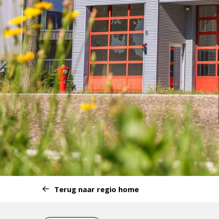
Start
Terug naar regio home
van
het
Eind
menu: