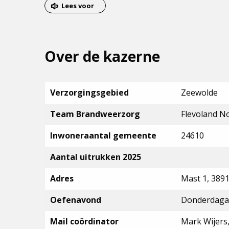
van
Lees voor
het
menu
Over de kazerne
Verzorgingsgebied
Zeewolde
Team Brandweerzorg
Flevoland N
Inwoneraantal gemeente
24610
Aantal uitrukken 2025
Adres
Mast 1, 389
Oefenavond
Donderdagav
Mail coördinator
Mark Wijers