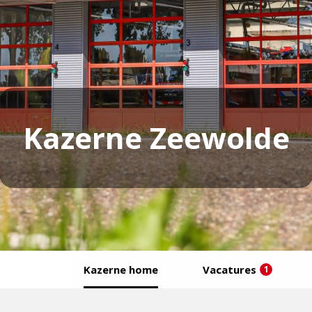
Kazerne Zeewolde
Kazerne home
Vacatures
1