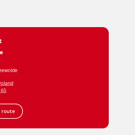
t
e
eewolde
voland
165
e route