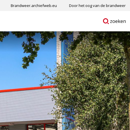
Brandweer.archiefweb.eu
Door het oog van de brandweer
Ga
p
zoeken
naar