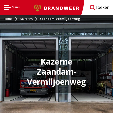
zoeken
Menu
Brandweer
Open
navigatie
Home
Kazernes
Zaandam-Vermiljoenweg
Kazerne
Zaandam-
Vermiljoenweg