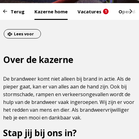
Start
Terug
Kazerne home
Vacatures
Open da
1
van
het
Eind
menu:
van
Dit
Lees voor
het
is
menu
een
Over de kazerne
externe
pagina
De brandweer komt niet alleen bij brand in actie. Als de
pieper gaat, kan er van alles aan de hand zijn. Ook bij
stormschade, rampen en verkeersongevallen wordt de
hulp van de brandweer vaak ingeroepen. Wij zijn er voor
het redden van mens en dier. Als brandweervrijwilliger
heb je een mooi en dankbaar vak.
Stap jij bij ons in?