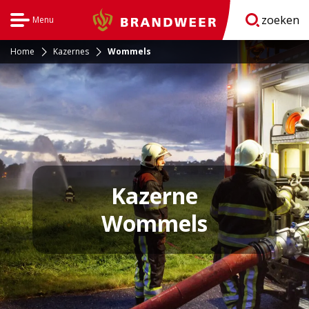
zoeken
Menu
Brandweer
Open
navigatie
Home
Kazernes
Wommels
Kazerne
Wommels