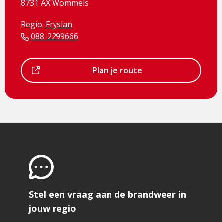
8731 AX Wommels
Regio:
Fryslan
088-2299666
Dit
Plan je route
is
een
externe
pagina
Stel een vraag aan de brandweer in
jouw regio