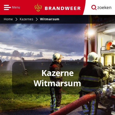
zoeken
Menu
Brandweer
Open
navigatie
Home
Kazernes
Witmarsum
Kazerne
Witmarsum