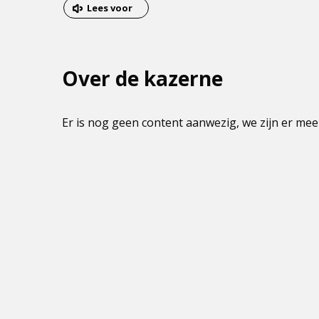
van
Dit
Lees voor
het
is
menu
een
externe
Over de kazerne
pagina
Er is nog geen content aanwezig, we zijn er mee