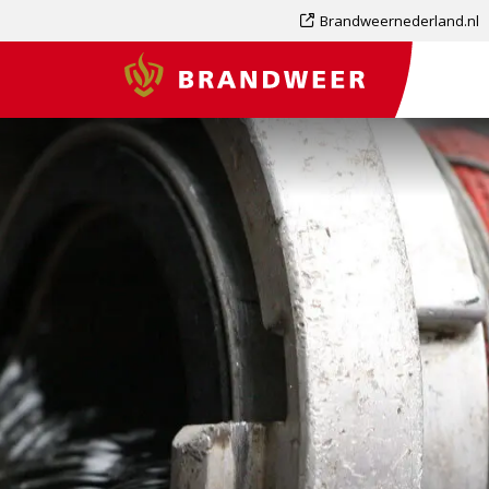
Dit
Brandweernederland.nl
is
Brandweer
een
externe
pagina