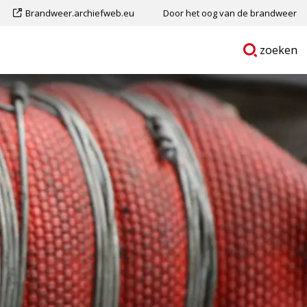
Dit
Brandweer.archiefweb.eu
Door het oog van de brandweer
is
Ga
p
zoeken
een
naar
externe
pagina