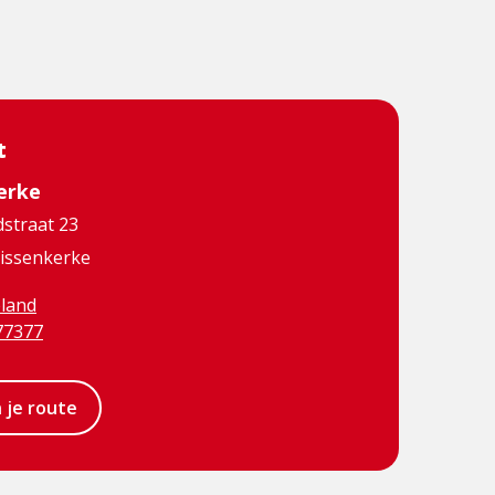
t
erke
straat 23
issenkerke
land
77377
n je route
erne