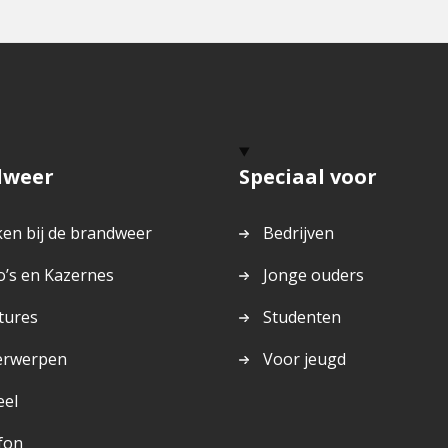
pag
dweer
Speciaal voor
en bij de brandweer
Bedrijven
o’s en Kazernes
Jonge ouders
tures
Studenten
erwerpen
Voor jeugd
eel
fon