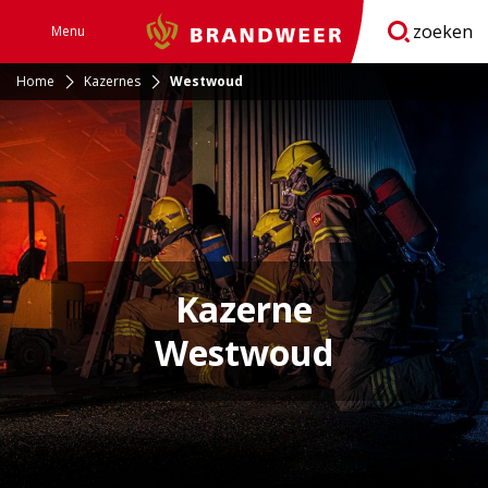
zoeken
Menu
Brandweer
Open
navigatie
Home
Kazernes
Westwoud
Kazerne
Westwoud