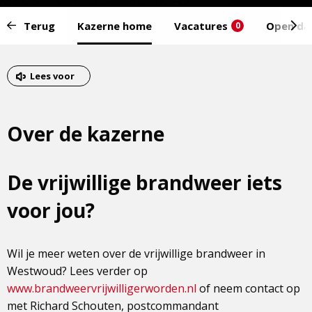
Start
Terug
Kazerne home
Vacatures
Open da
0
van
het
Eind
menu:
van
Lees voor
het
menu
Over de kazerne
De vrijwillige brandweer iets
voor jou?
Wil je meer weten over de vrijwillige brandweer in
Westwoud? Lees verder op
www.brandweervrijwilligerworden.nl
of neem contact op
met Richard Schouten, postcommandant