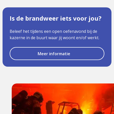
Is de brandweer iets voor jou?
Beleef het tijdens een open oefenavond bij de
kazerne in de buurt waar jij woont en/of werkt.
Meer informatie