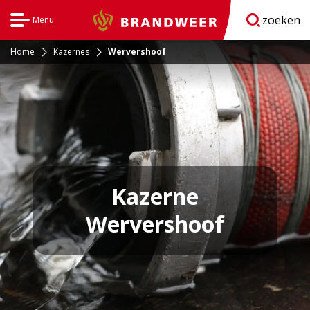
zoeken
Menu
Brandweer
Open
navigatie
Home
Kazernes
Wervershoof
Kazerne
Wervershoof