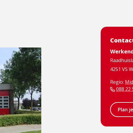
Contac
Werken
Raadhuisl
4251 VS 
Regio:
Mid
088 22 
Plan j