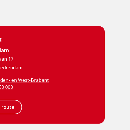
t
dam
aan 17
Werkendam
den- en West-Brabant
50 000
e route