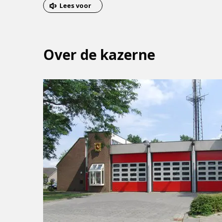
van
Lees voor
het
menu
Over de kazerne