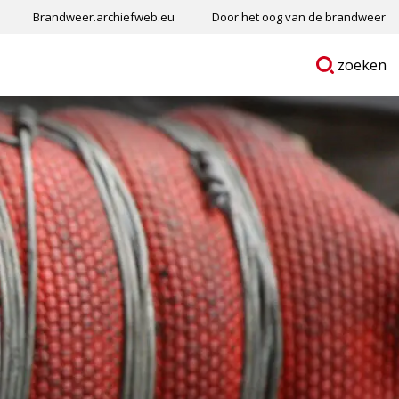
Brandweer.archiefweb.eu
Door het oog van de brandweer
Ga
p
zoeken
naar