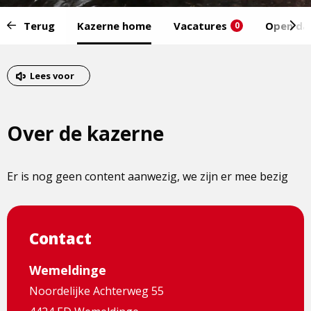
Start
Terug
Kazerne home
Vacatures
Open da
0
van
het
Eind
menu:
van
Lees voor
het
menu
Over de kazerne
Er is nog geen content aanwezig, we zijn er mee bezig
Contact
Wemeldinge
Noordelijke Achterweg 55