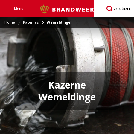
zoeken
Menu
Brandweer
Open
navigatie
Home
Kazernes
Wemeldinge
Kazerne
Wemeldinge