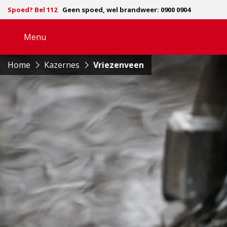
Spoed? Bel 112
Geen spoed, wel brandweer: 0900 0904
Menu
Open
navigatie
Home
Kazernes
Vriezenveen