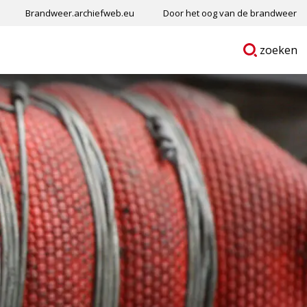
Brandweer.archiefweb.eu
Door het oog van de brandweer
Ga
p
zoeken
naar