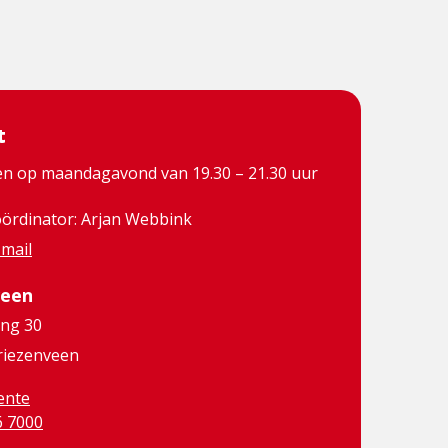
t
en op maandagavond van 19.30 – 21.30 uur
ördinator: Arjan Webbink
 mail
veen
ing 30
riezenveen
ente
6 7000