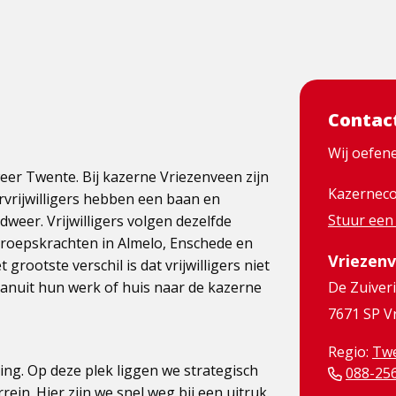
Contac
Wij oefen
r Twente. Bij kazerne Vriezenveen zijn
Kazerneco
rvrijwilligers hebben een baan en
Stuur een
andweer. Vrijwilligers volgen dezelfde
 beroepskrachten in Almelo, Enschede en
Vriezen
rootste verschil is dat vrijwilligers niet
vanuit hun werk of huis naar de kazerne
De Zuiver
7671 SP V
Regio:
Tw
ing. Op deze plek liggen we strategisch
088-25
rein. Hier zijn we snel weg bij een uitruk.