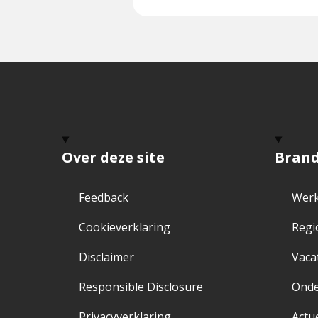
op
Facebo
f
Over deze site
Bran
Feedback
Werk
Cookieverklaring
Regi
Disclaimer
Vaca
Responsible Disclosure
Ond
Privacyverklaring
Actu