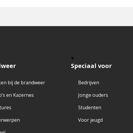
op
op
ok-
X-
Instagram
twitter
dweer
Speciaal voor
en bij de brandweer
Bedrijven
o’s en Kazernes
Jonge ouders
tures
Studenten
erwerpen
Voor jeugd
eel