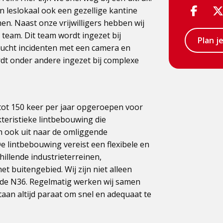
Visit
 leslokaal ook een gezellige kantine
. Naast onze vrijwilligers hebben wij
Face
team. Dit team wordt ingezet bij
Plan j
page
 lucht incidenten met een camera en
t onder andere ingezet bij complexe
ot 150 keer per jaar opgeroepen voor
kteristieke lintbebouwing die
h ook uit naar de omliggende
e lintbebouwing vereist een flexibele en
hillende industrieterreinen,
t buitengebied. Wij zijn niet alleen
 de N36. Regelmatig werken wij samen
aan altijd paraat om snel en adequaat te