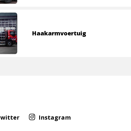
Haakarmvoertuig
Volg
Volg
witter
Instagram
ons
ons