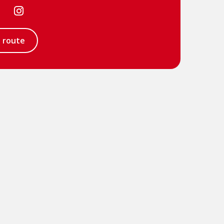
Visit
Visit
book
Facebook
Instagram
e route
page
page