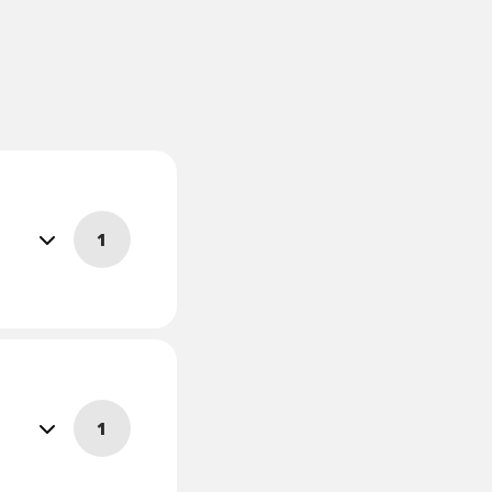
Lees
1
meer
overTankautospuit
Lees
1
meer
overGroot