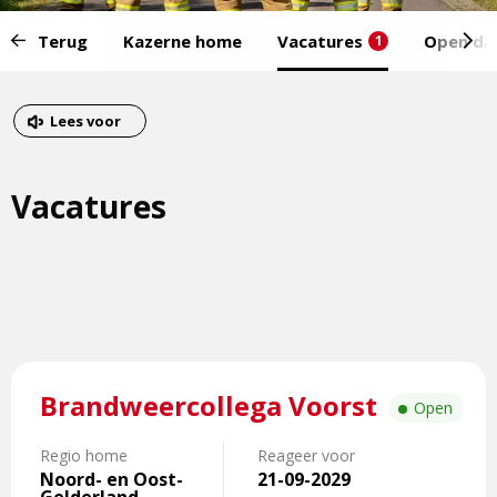
Start
Terug
Kazerne home
Vacatures
Open da
1
van
het
Eind
menu:
van
Dit
Lees voor
het
is
menu
een
Vacatures
externe
pagina
Lees
Brandweercollega Voorst
meer
Open
over
Brandweercollega
Regio home
Reageer voor
Noord- en Oost-
21-09-2029
Voorst