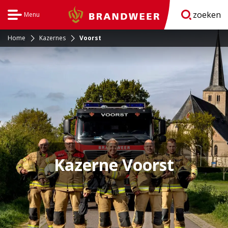
zoeken
Menu
Brandweer
Open
navigatie
Home
Kazernes
Voorst
Kazerne Voorst