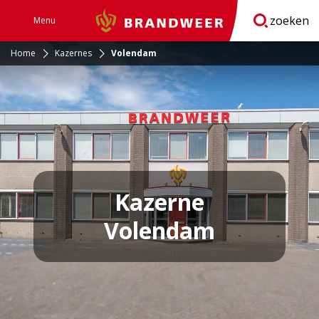
zoeken
Menu
Brandweer
Open
navigatie
Home
Kazernes
Volendam
Kazerne
Volendam