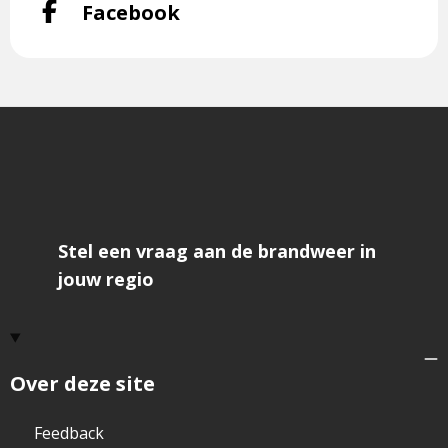
Volg
Facebook
ons
op
Facebook-
f
Stel een vraag aan de brandweer in
jouw regio
Over deze site
Feedback