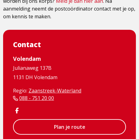
worden bij ons korps?
Meld je dan hier aan
. Na
aanmelding neemt de postcoördinator contact met je op,
om kennis te maken.
Contact
Volendam
Julianaweg 137B
1131 DH Volendam
Regio:
Zaanstreek-Waterland
088 - 751 20 00
Visit
Facebook
page
Plan je route