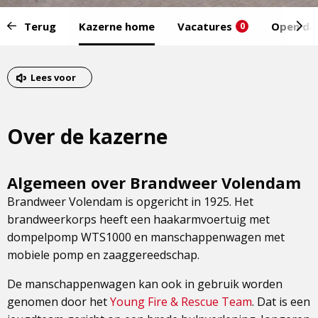
Start
Terug
Kazerne home
Vacatures
Open da
0
van
het
Eind
menu:
van
Lees voor
het
menu
Over de kazerne
Algemeen over Brandweer Volendam
Brandweer Volendam is opgericht in 1925. Het
brandweerkorps heeft een haakarmvoertuig met
dompelpomp WTS1000 en manschappenwagen met
mobiele pomp en zaaggereedschap.
De manschappenwagen kan ook in gebruik worden
genomen door het
Young Fire & Rescue Team
. Dat is een