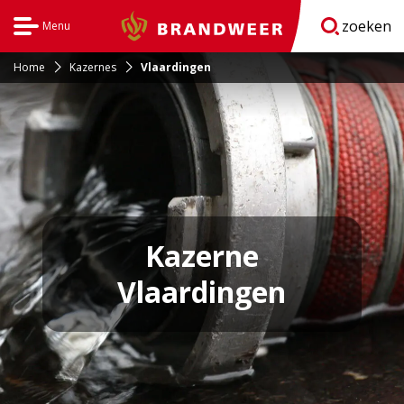
zoeken
Menu
Brandweer
Open
navigatie
Home
Kazernes
Vlaardingen
Kazerne
Vlaardingen