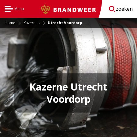
zoeken
Menu
Brandweer
Open
navigatie
Home
Kazernes
Utrecht Voordorp
Kazerne Utrecht
Voordorp