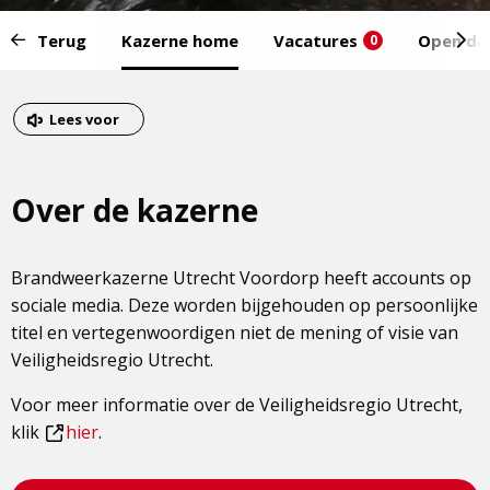
Start
Terug
Kazerne home
Vacatures
Open da
0
van
het
Eind
menu:
van
Dit
Lees voor
het
is
menu
een
Over de kazerne
externe
pagina
Brandweerkazerne Utrecht Voordorp heeft accounts op
sociale media. Deze worden bijgehouden op persoonlijke
titel en vertegenwoordigen niet de mening of visie van
Veiligheidsregio Utrecht.
Voor meer informatie over de Veiligheidsregio Utrecht,
klik
hier
.
Dit
is