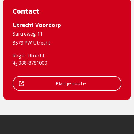
een
Contact
externe
pagina
Utrecht Voordorp
Sartreweg 11
3573 PW Utrecht
Regio:
Utrecht
088-8781000
Dit
Plan je route
is
een
externe
pagina