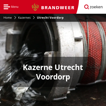
zoeken
Menu
Brandweer
Open
navigatie
Home
Kazernes
Utrecht Voordorp
Kazerne Utrecht
Voordorp