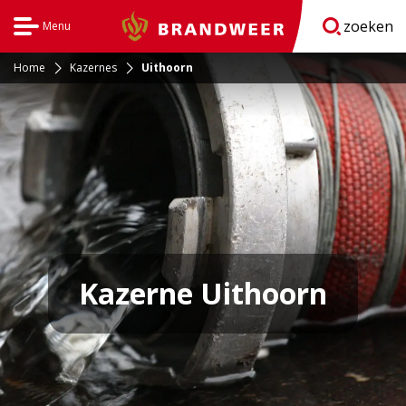
zoeken
Menu
Brandweer
Open
navigatie
Home
Kazernes
Uithoorn
Kazerne Uithoorn