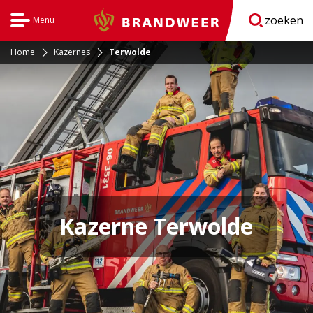
zoeken
Menu
Brandweer
Open
navigatie
Home
Kazernes
Terwolde
Kazerne Terwolde