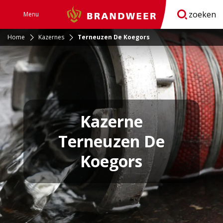
zoeken
Menu
Brandweer
Open
navigatie
Home
Kazernes
Terneuzen De Koegors
Kazerne
Terneuzen De
Koegors