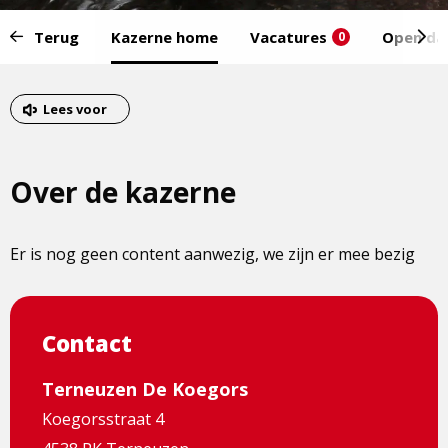
Start
Terug
Kazerne home
Vacatures
Open da
0
van
het
Eind
menu:
van
Lees voor
het
menu
Over de kazerne
Er is nog geen content aanwezig, we zijn er mee bezig
Contact
Terneuzen De Koegors
Koegorsstraat 4