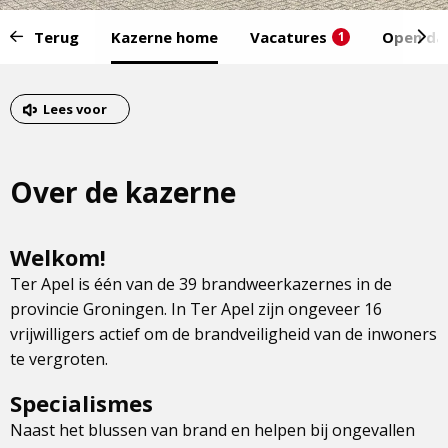
Start
Terug
Kazerne home
Vacatures
Open da
1
van
het
Eind
menu:
van
Lees voor
het
menu
Over de kazerne
Welkom!
Ter Apel is één van de 39 brandweerkazernes in de
provincie Groningen. In Ter Apel zijn ongeveer 16
vrijwilligers actief om de brandveiligheid van de inwoners
te vergroten.
Specialismes
Naast het blussen van brand en helpen bij ongevallen