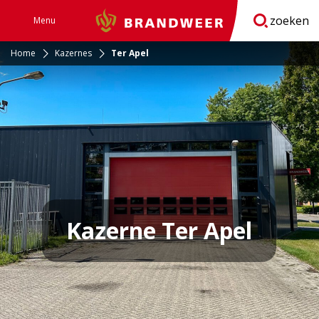
zoeken
Menu
Brandweer
Open
navigatie
Home
Kazernes
Ter Apel
Kazerne Ter Apel