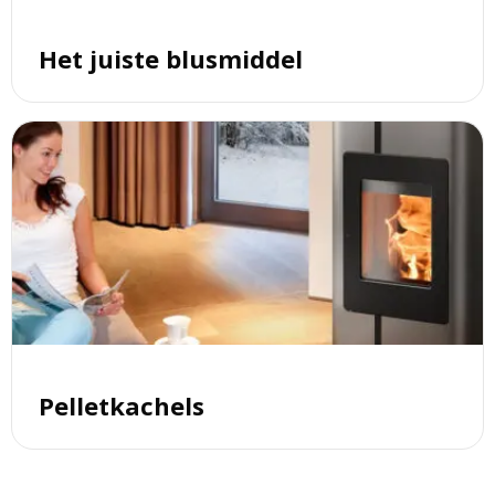
Het juiste blusmiddel
Lees
meer
over
Pelletkachels
Pelletkachels