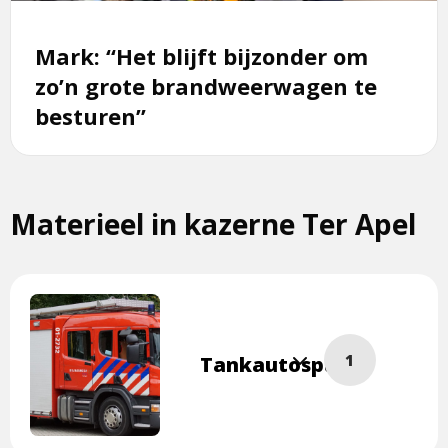
zo’n
grote
brandweerwagen
Mark: “Het blijft bijzonder om
te
zo’n grote brandweerwagen te
besturen”
besturen”
Materieel in kazerne Ter Apel
Lees
1
Tankautospuit
meer
overTankautospui
Klik