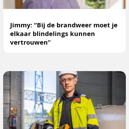
moet
je
elkaar
blindelings
Jimmy: “Bij de brandweer moet je
kunnen
elkaar blindelings kunnen
vertrouwen”
vertrouwen”
Lees
meer
over
Mark:
“Het
blijft
bijzonder
om