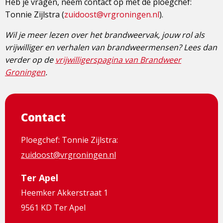
Heb je vragen, neem contact op met de ploegchef:
Tonnie Zijlstra (
zuidoost@vrgroningen.nl
).
Wil je meer lezen over het brandweervak, jouw rol als
vrijwilliger en verhalen van brandweermensen? Lees dan
verder op de
vrijwilligerspagina van Brandweer
Groningen
.
Contact
Ploegchef: Tonnie Zijlstra:
zuidoost@vrgroningen.nl
Ter Apel
Heemker Akkerstraat 1
9561 KD Ter Apel