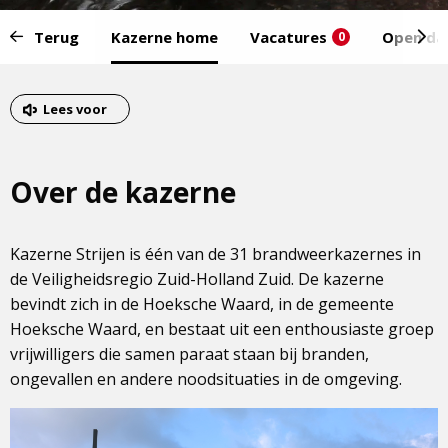
Start
Terug
Kazerne home
Vacatures
Open da
0
van
het
Eind
menu:
van
Lees voor
het
menu
Over de kazerne
Kazerne Strijen is één van de 31 brandweerkazernes in
de Veiligheidsregio Zuid-Holland Zuid. De kazerne
bevindt zich in de Hoeksche Waard, in de gemeente
Hoeksche Waard, en bestaat uit een enthousiaste groep
vrijwilligers die samen paraat staan bij branden,
ongevallen en andere noodsituaties in de omgeving.