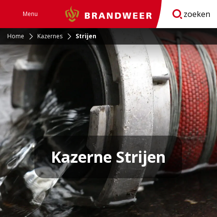
zoeken
Menu
Brandweer
Open
navigatie
Home
Kazernes
Strijen
Kazerne Strijen