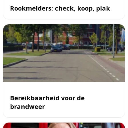
Rookmelders: check, koop, plak
Lees
meer
over
Bereikbaarheid
voor
de
brandweer
Bereikbaarheid voor de
brandweer
Lees