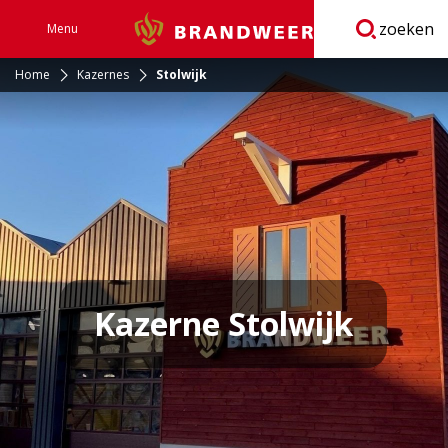
zoeken
Menu
Brandweer
Open
navigatie
Home
Kazernes
Stolwijk
Kazerne Stolwijk