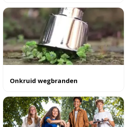
Lees
meer
over
Onkruid
wegbranden
Onkruid wegbranden
Lees
meer
over
Veilig