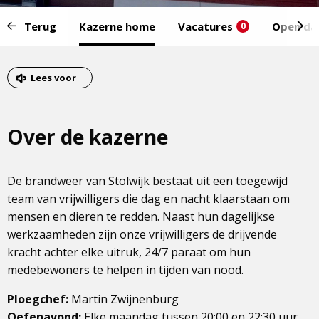
Start
Terug
Kazerne home
Vacatures
Open da
0
van
het
Eind
menu:
van
Lees voor
het
menu
Over de kazerne
De brandweer van Stolwijk bestaat uit een toegewijd
team van vrijwilligers die dag en nacht klaarstaan om
mensen en dieren te redden. Naast hun dagelijkse
werkzaamheden zijn onze vrijwilligers de drijvende
kracht achter elke uitruk, 24/7 paraat om hun
medebewoners te helpen in tijden van nood.
Ploegchef:
Martin Zwijnenburg
Oefenavond:
Elke maandag tussen 20:00 en 22:30 uur