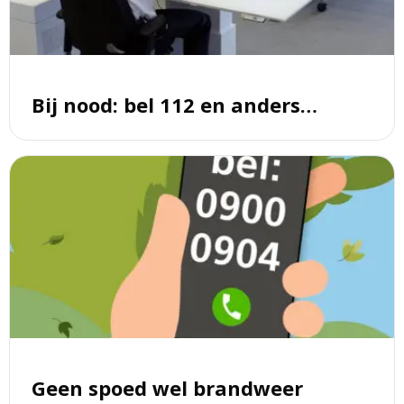
112
en
anders…
Bij nood: bel 112 en anders…
Lees
meer
over
Geen
spoed
wel
brandweer
Geen spoed wel brandweer