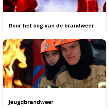
van
de
brandweer
Door het oog van de brandweer
Lees
meer
over
Jeugdbrandweer
Jeugdbrandweer