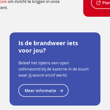
ook
om inzicht te krijgen in onze
Dit
Pla
een
pag
ent.
is
een
extern
ext
pagina
pag
Is de brandweer iets
voor jou?
Beleef het tijdens een open
oefenavond bij de kazerne in de buurt
waar jij woont en/of werkt.
Meer informatie