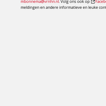
mbonnema@vrnhn.nl
. Volg ons ook op
Faceb
Dit
meldingen en andere informatieve en leuke cont
is
een
externe
pagina