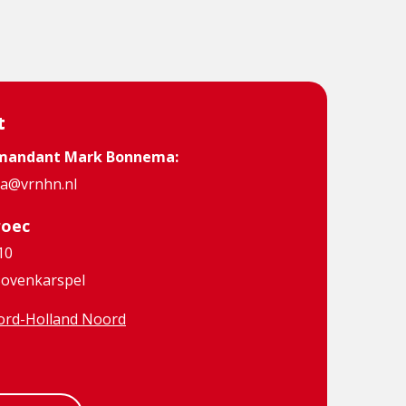
t
mandant Mark Bonnema:
@vrnhn.nl
roec
10
ovenkarspel
rd-Holland Noord
book