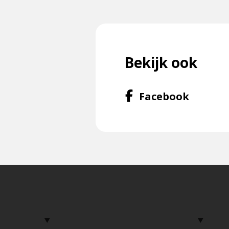
Bekijk ook
Dit
Volg
Facebook
is
ons
een
op
externe
Facebo
pagina
f