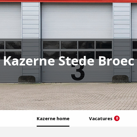
Kazerne Stede Broec
Kazerne home
Vacatures
0