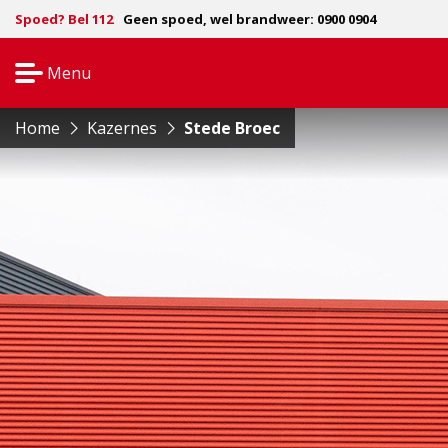
Spoed? Bel 112
Geen spoed, wel brandweer: 0900 0904
Menu
Open
navigatie
Home
Kazernes
Stede Broec