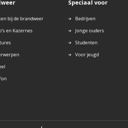
dweer
Speciaal voor
en bij de brandweer
Bedrijven
o’s en Kazernes
Jonge ouders
tures
Studenten
erwerpen
Voor jeugd
eel
fon