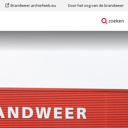
Dit
Brandweer.archiefweb.eu
Door het oog van de brandweer
is
Ga
p
zoeken
een
naar
externe
pagina