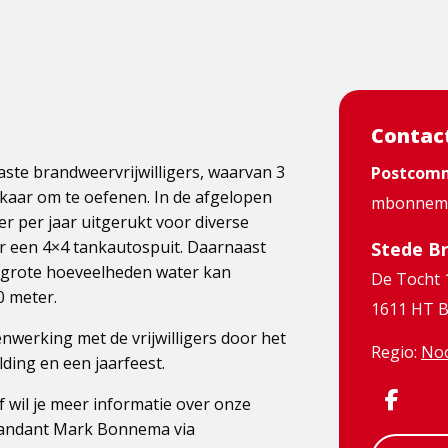
Contac
aste brandweervrijwilligers, waarvan 3
Postcom
kaar om te oefenen. In de afgelopen
mbonnema
er per jaar uitgerukt voor diverse
r een 4×4 tankautospuit. Daarnaast
Stede B
at grote hoeveelheden water kan
De Tocht 
0 meter.
1611 HT B
werking met de vrijwilligers door het
Regio:
Noo
ding en een jaarfeest.
Dit
Visit
f wil je meer informatie over onze
andant Mark Bonnema via
is
Face