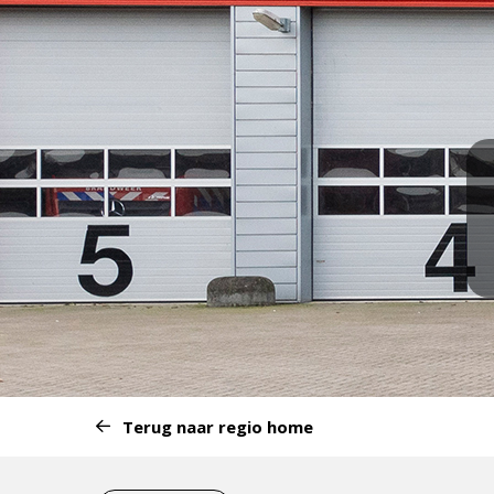
Start
Terug naar regio home
van
het
Eind
menu: