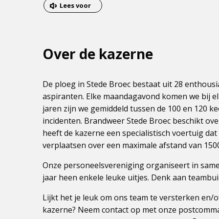
van
Dit
Lees voor
het
is
menu
een
externe
Over de kazerne
pagina
De ploeg in Stede Broec bestaat uit 28 enthousi
aspiranten. Elke maandagavond komen we bij el
jaren zijn we gemiddeld tussen de 100 en 120 ke
incidenten. Brandweer Stede Broec beschikt ove
heeft de kazerne een specialistisch voertuig d
verplaatsen over een maximale afstand van 150
Onze personeelsvereniging organiseert in samen
jaar heen enkele leuke uitjes. Denk aan teambuil
Lijkt het je leuk om ons team te versterken en/o
kazerne? Neem contact op met onze postcomm