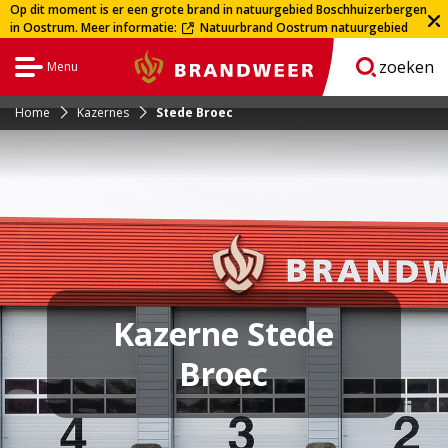
Op dit moment is er een grote brand in natuurgebied Boschhuizerbergen
in Oostrum. Meer informatie:
Natuurbrand Oostrum natuurgebied
Dit
Boschhuizerbergen | Veiligheidsregio Limburg-Noord
is
zoeken
Menu
een
Brandweer
Open
navigatie
externe
pagina
Home
Kazernes
Stede Broec
Kazerne Stede
Broec